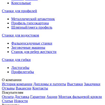
Консольные
Станки для профилей
Металлический штакетник
Профиль гипсокартона
Шляпный/омега профиль
Станки для водостоков
Фальцеосадочные станки
Зиговочные машины
Станок для ребер жесткости
Станки для гибки
Листогибы
Профилегибы
О компании
История компании
Дипломы и патенты
Выставки
Заказчики
Отзывы
Вакансии
Контакты
Покупателям
Оплата
Доставка
Гарантии
Акции
Монтаж фальцевой кровли
Статьи
Новости