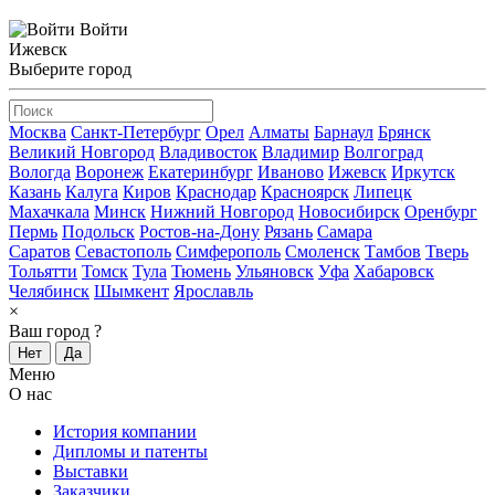
Войти
Ижевск
Выберите город
Москва
Санкт-Петербург
Орел
Алматы
Барнаул
Брянск
Великий Новгород
Владивосток
Владимир
Волгоград
Вологда
Воронеж
Екатеринбург
Иваново
Ижевск
Иркутск
Казань
Калуга
Киров
Краснодар
Красноярск
Липецк
Махачкала
Минск
Нижний Новгород
Новосибирск
Оренбург
Пермь
Подольск
Ростов-на-Дону
Рязань
Самара
Саратов
Севастополь
Симферополь
Смоленск
Тамбов
Тверь
Тольятти
Томск
Тула
Тюмень
Ульяновск
Уфа
Хабаровск
Челябинск
Шымкент
Ярославль
×
Ваш город
?
Нет
Да
Меню
О нас
История компании
Дипломы и патенты
Выставки
Заказчики